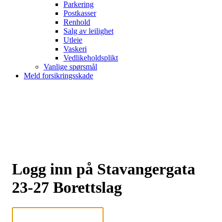
Parkering
Postkasser
Renhold
Salg av leilighet
Utleie
Vaskeri
Vedlikeholdsplikt
Vanlige spørsmål
Meld forsikringsskade
Logg inn på Stavangergata
23-27 Borettslag