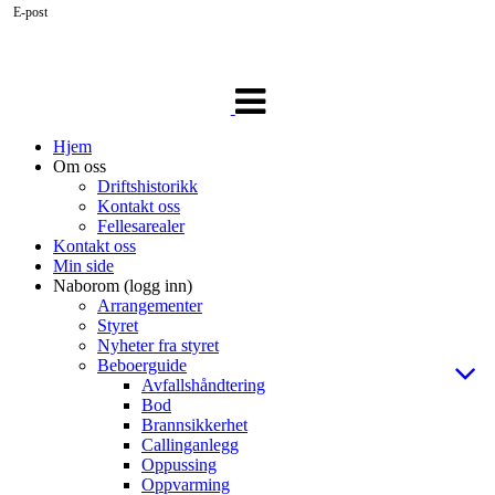
E-post
Veksle
navigasjon
Hjem
Om oss
Driftshistorikk
Kontakt oss
Fellesarealer
Kontakt oss
Min side
Naborom (logg inn)
Arrangementer
Styret
Nyheter fra styret
Beboerguide
Avfallshåndtering
Bod
Brannsikkerhet
Callinganlegg
Oppussing
Oppvarming