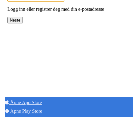
Logg inn eller registrer deg med din e-postadresse
Neste
Hold deg oppdatert på det som skjer der du
bor. Last ned Naborom.
Åpne App Store
Åpne Play Store